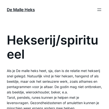
Ga
naar
De Malle Heks
de
inhoud
Hekserij/spiritu
eel
Als je De malle heks heet, sja, dan is de relatie met hekserij
snel gelegd. Natuurlijk vind je hier heksen, hangend of als
beeldje, maar ook het serieuzere werk, zoals athames en
pentagrammen voor je altaar. De godin mag niet ontbreken,
als beeldje, wierookhouder, beker, e.a.
Tarot, pendels, runes kunnen je helpen met je
levensvragen. Gezondheidsstenen of amuletten kunnen je
misschien weer ergens anders mee helpen.