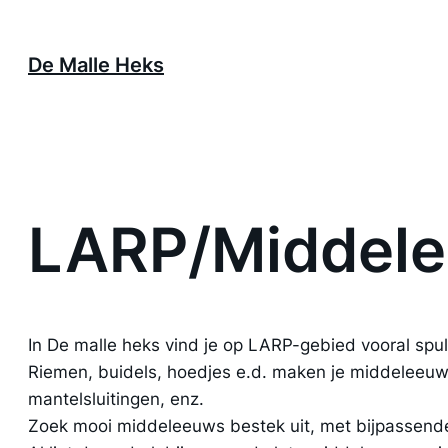
Ga
naar
De Malle Heks
de
inhoud
LARP/Middel
In De malle heks vind je op LARP-gebied vooral sp
Riemen, buidels, hoedjes e.d. maken je middeleeuwse
mantelsluitingen, enz.
Zoek mooi middeleeuws bestek uit, met bijpassende 