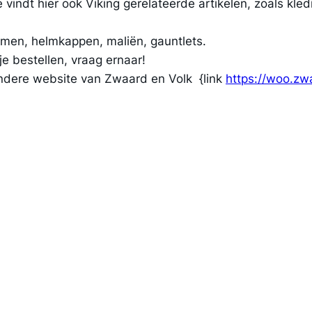
e vindt hier ook Viking gerelateerde artikelen, zoals kl
elmen, helmkappen, maliën, gauntlets.
e bestellen, vraag ernaar!
andere website van Zwaard en Volk {link
https://woo.zw